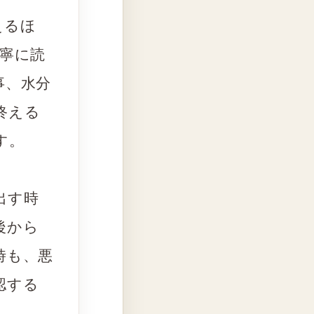
えるほ
寧に読
事、水分
終える
す。
出す時
後から
時も、悪
認する