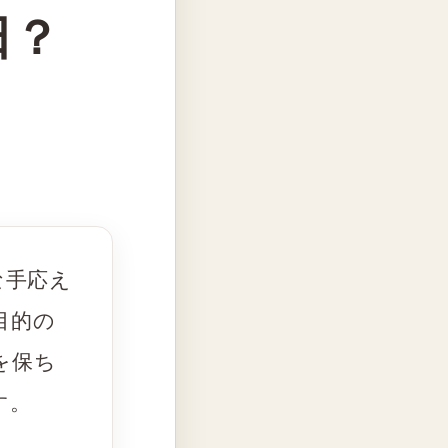
日？
な手応え
目的の
を保ち
す。