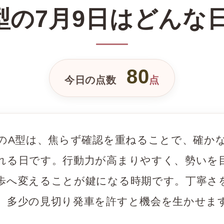
型の7月9日はどんな
80
今日の点数
点
日のA型は、焦らず確認を重ねることで、確か
れる日です。行動力が高まりやすく、勢いを
歩へ変えることが鍵になる時期です。丁寧さ
、多少の見切り発車を許すと機会を生かせま