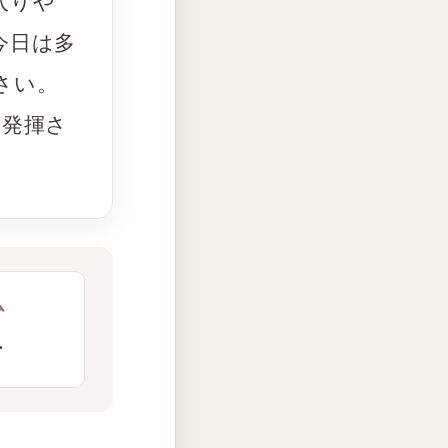
入りや
今日は多
さい。
く発揮さ
ム
チ