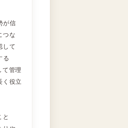
勢が信
につな
認して
する
して管理
長く役立
こと