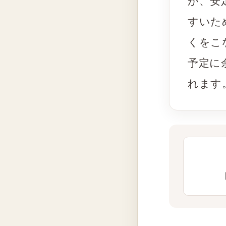
が、安
すいた
くをこ
予定に
れます